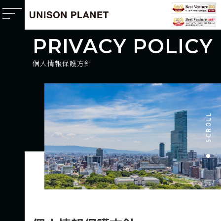
P
R
I
V
A
C
Y
P
O
L
I
C
Y
個
人
情
報
保
護
方
針
SCROLL