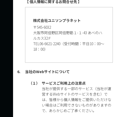
【 個人情報に関するお問合せ先 】
株式会社ユニソンプラネット
〒545-6032
大阪市阿倍野区阿倍野筋１-１-43 あべのハ
ルカス32Ｆ
TEL
06-6621-2240
（受付時間：平日10：00～
18：00）
6.
当社のWebサイトについて
（１）
サービスご利用上の注意点
当社が提供する一部のサービス（当社が運
営するWebサイトのサービスを含む）で
は、皆様から個人情報をご提供いただけな
い場合はご利用できないものがありますの
で、あらかじめご了承ください。