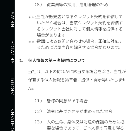
（８）
従業員等の採用、雇用管理のため
NEWS
当社が販売店となるクレジット契約を締結して
※１
いただく場合は、当該クレジット契約を締結す
るクレジット会社に対して個人情報を提供する
場合があります
電話によるお問い合わせの場合、正確に対応す
※２
SERVICE
るために通話内容を録音する場合があります。
2.
個人情報の第三者提供について
当社は、以下の何れかに該当する場合を除き、当社が
ABOUT
保有する個人情報を第三者に提供・開示等いたしませ
ん。
（１）
皆様の同意がある場合
COMPANY
（２）
法令に基づき開示が求められた場合
（３）
人の生命、身体又は財産の保護のために必
要な場合であって、ご本人様の同意を得る