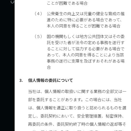
ことが困難である場合
（４）
公衆衛生の向上又は児童の健全な育成の推
進のために特に必要がある場合であって、
本人の同意を得ることが困難である場合
（５）
国の機関もしくは地方公共団体又はその委
託を受けた者が法令の定める事務を遂行す
ることに対して協力する必要がある場合で
あって、本人の同意を得ることにより当該
事務の遂行に支障を及ぼすおそれがある場
合
3.
個人情報の委託について
当社は、個人情報の取扱いに関する業務の全部又は一
部を委託することがあります。この場合には、当社
は、個人情報を適正に取り扱うと認められるものを選
定し、委託契約において、安全管理措置、秘密保持、
再委託の条件、委託契約終了時の個人情報の返却等そ