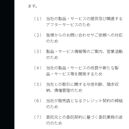
ます。
（１）
当社の製品・サービスの提供及び関連する
アフターサービスのため
（２）
皆様からのお問い合わせやご依頼への対応
のため
（３）
製品・サービス情報等のご案内、営業活動
のため
（４）
当社の製品・サービスの改良や新たな製
品・サービス等を開発するため
（５）
当社との取引に関する与信判断、請求収
納、債権管理のため
（６）
当社が販売店となるクレジット契約の締結
のため
（７）
委託元との委託契約に基づく委託業務の遂
行のため