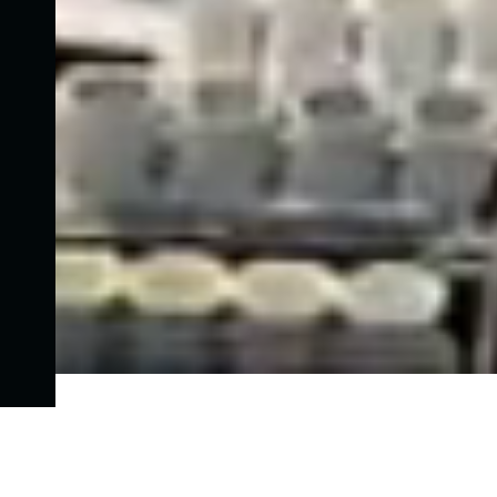
N
E
W
S