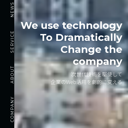
NEWS
We use technology
SERVICE
To Dramatically
Change the
company
ABOUT
次世代技術を駆使して
企業のWeb活用を劇的に変える
COMPANY