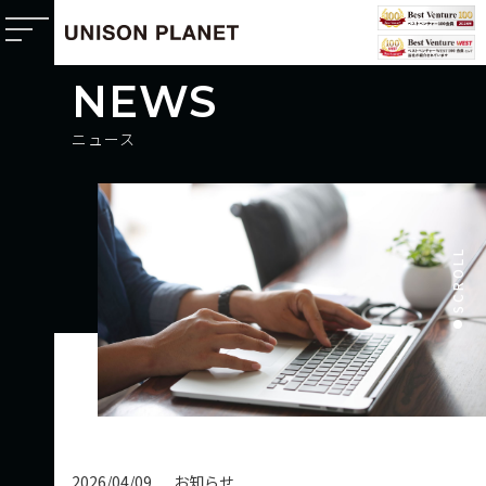
N
E
W
S
ニ
ュ
ー
ス
SCROLL
2026/04/09
お知らせ